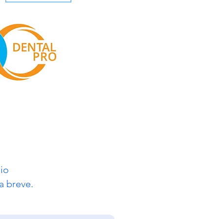
io
a breve.