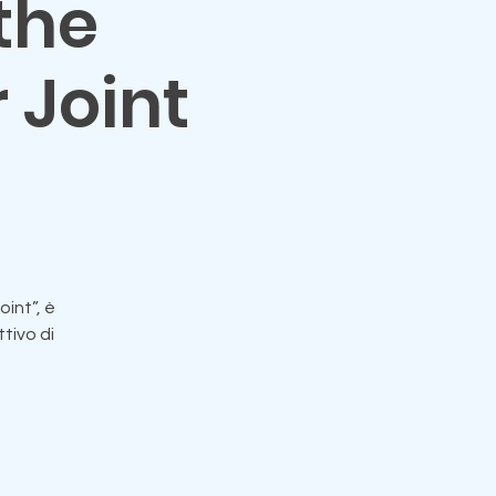
the
Joint
int”, è
tivo di