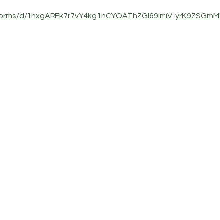
/forms/d/1hxgARFk7r7vY4kg1nCYOAThZGl69ImiV-yrK9ZSGmMY