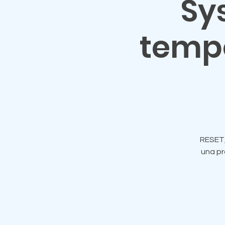
Sy
temp
RESET,
una pr