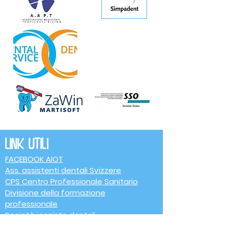
Link utili
FACEBOOK AIOT
Ass. assistenti dentali Svizzere
CPS Centro Professionale Sanitario
Divisione della formazione
professionale
Società igeniste dentali
Associazione assistenti di profilassi