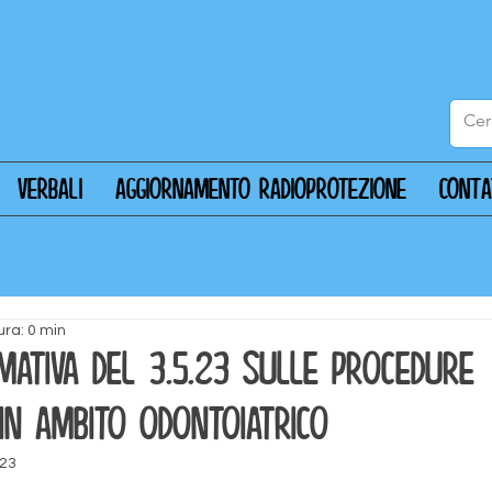
Verbali
Aggiornamento radioprotezione
CONT
ura: 0 min
mativa del 3.5.23 sulle procedure
 in ambito odontoiatrico
023