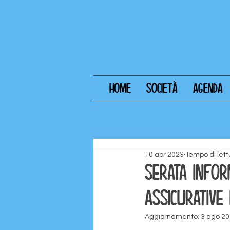
HOME
SOCIETÀ
AGENDA
10 apr 2023
Tempo di lett
serata infor
assicurative
Aggiornamento:
3 ago 2