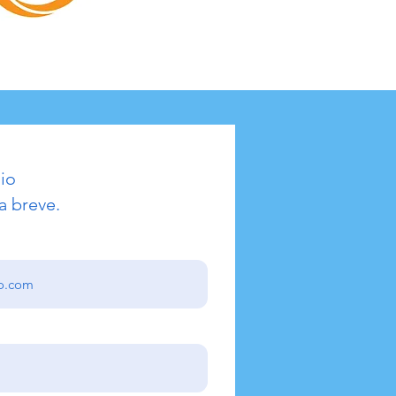
io
a breve.