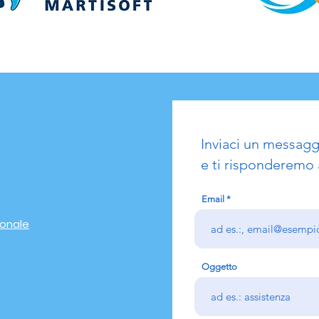
Inviaci un messagg
e ti risponderemo 
Email
ionale
Oggetto