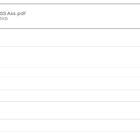
CSS Ass.
.pdf
35KB