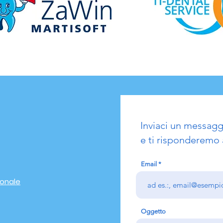
Inviaci un messagg
e ti risponderemo 
Email
ionale
Oggetto