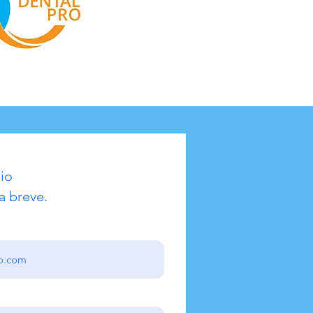
io
a breve.