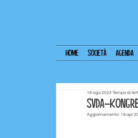
HOME
SOCIETÀ
AGENDA
16 ago 2022
Tempo di let
SVDA-KONGR
Aggiornamento:
19 apr 2