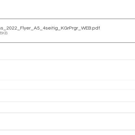
s_2022_Flyer_A5_4seitig_KGrPrgr_WEB
.pdf
68KB