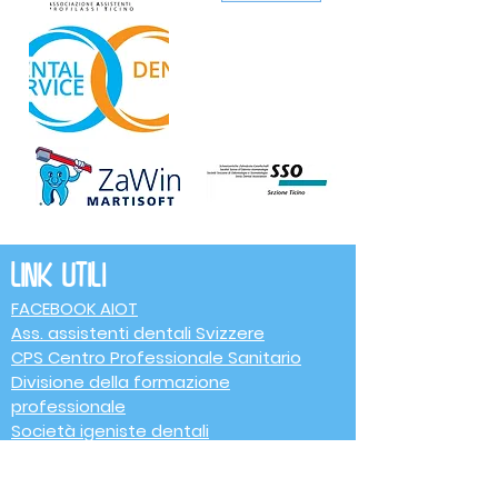
Link utili
FACEBOOK AIOT
Ass. assistenti dentali Svizzere
CPS Centro Professionale Sanitario
Divisione della formazione
professionale
Società igeniste dentali
Associazione assistenti di profilassi
SSO Ticino